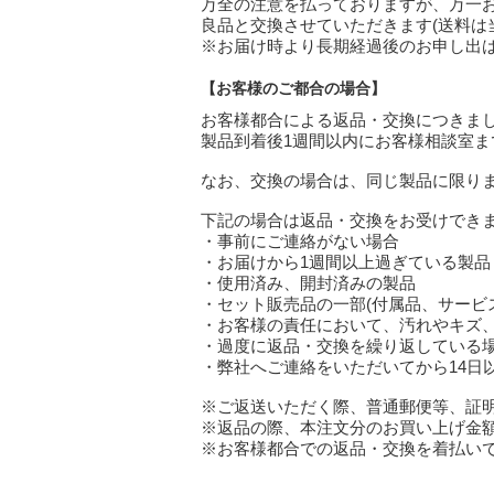
万全の注意を払っておりますが、万一
良品と交換させていただきます(送料は
※お届け時より長期経過後のお申し出
【お客様のご都合の場合】
お客様都合による返品・交換につきま
製品到着後1週間以内にお客様相談室ま
なお、交換の場合は、同じ製品に限り
下記の場合は返品・交換をお受けでき
・事前にご連絡がない場合
・お届けから1週間以上過ぎている製品
・使用済み、開封済みの製品
・セット販売品の一部(付属品、サービ
・お客様の責任において、汚れやキズ
・過度に返品・交換を繰り返している
・弊社へご連絡をいただいてから14日
※ご返送いただく際、普通郵便等、証
※返品の際、本注文分のお買い上げ金額
※お客様都合での返品・交換を着払い