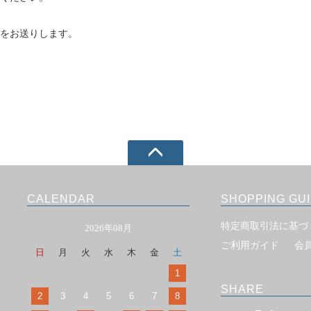
をお送りします。
CALENDAR
SHOPPING GU
特定商取引法に基づ
2026年08月
ご利用ガイド
会
日
月
火
水
木
金
土
1
SHARE
2
3
4
5
6
7
8