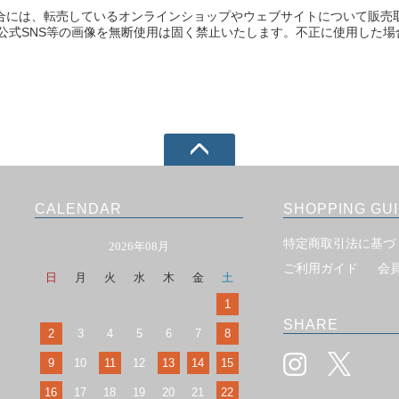
合には、転売しているオンラインショップやウェブサイトについて販売
や公式SNS等の画像を無断使用は固く禁止いたします。不正に使用した
CALENDAR
SHOPPING GU
特定商取引法に基づ
2026年08月
ご利用ガイド
会
日
月
火
水
木
金
土
1
SHARE
2
3
4
5
6
7
8
9
10
11
12
13
14
15
16
17
18
19
20
21
22