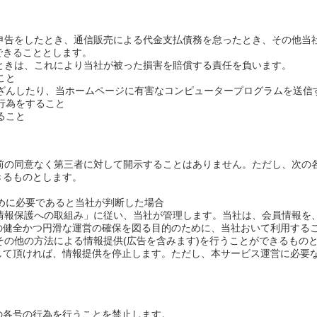
の申告をしたとき、通信販売による代金支払債務を怠ったとき、その他当
できることとします。
たときは、これにより当社が被った損害を賠償する責任を負います。
こと
改ざんしたり、当ホームページに有害なコンピュータープログラムを送
行為をすること
ること
事前の同意なく第三者に対して開示することはありません。ただし、次の
きるものとします。
ために必要であると当社が判断した場合
人情報保護への取組み」に従い、当社が管理します。当社は、会員情報を
の健全かつ円滑な運営の確保を図る目的のために、当社おいて利用する
ンその他の方法による情報提供(広告を含みます)を行うことができるもの
して頂ければ、情報提供を停止します。ただし、本サービス運営に必要
の各号の行為を行うことを禁止します。