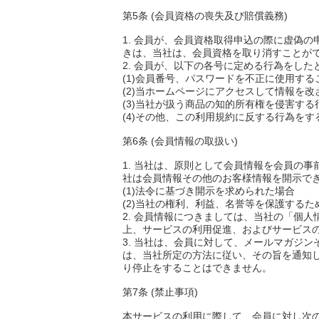
第5条 (会員資格の喪失及び賠償義務)
1. 会員が、会員資格取得申込の際に虚偽
きは、当社は、会員資格を取り消すことが
2. 会員が、以下の各号に定める行為をし
(1)会員番号、パスワードを不正に使用する
(2)当ホームページにアクセスして情報を
(3)当社が扱う商品の知的所有権を侵害する
(4)その他、この利用規約に反する行為をす
第6条 (会員情報の取扱い)
1. 当社は、原則として会員情報を会員の
社は会員情報その他のお客様情報を開示で
(1)法令に基づき開示を求められた場合
(2)当社の権利、利益、名誉等を保護する
2. 会員情報につきましては、当社の「個
上、サービスの利用促進、およびサービス
3. 当社は、会員に対して、メールマガジ
は、当社所定の方法に従い、その旨を通知
り停止をすることはできません。
第7条 (禁止事項)
本サービスの利用に際して、会員に対し次