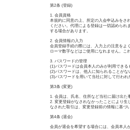
第2条 (登録)
1. 会員資格
本規約に同意の上、所定の入会申込みをさ
ください。代理による登録は一切認められ
する場合があります。
2. 会員情報の入力
会員登録手続の際には、入力上の注意をよ
ローマ数字などはご使用になれません。こ
3. パスワードの管理
(1)パスワードは会員本人のみが利用でき
(2)パスワードは、他人に知られることが
(3)パスワードを用いて当社に対して行わ
第3条 (変更)
1. 会員は、氏名、住所など当社に届け出
2. 変更登録がなされなかったことにより
なされた取引は、変更登録前の情報に基づ
第4条 (退会)
会員が退会を希望する場合には、会員本人