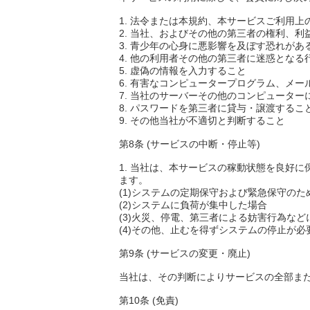
1. 法令または本規約、本サービスご利用
2. 当社、およびその他の第三者の権利、
3. 青少年の心身に悪影響を及ぼす恐れが
4. 他の利用者その他の第三者に迷惑とな
5. 虚偽の情報を入力すること
6. 有害なコンピュータープログラム、メ
7. 当社のサーバーその他のコンピュータ
8. パスワードを第三者に貸与・譲渡する
9. その他当社が不適切と判断すること
第8条 (サービスの中断・停止等)
1. 当社は、本サービスの稼動状態を良好
ます。
(1)システムの定期保守および緊急保守のた
(2)システムに負荷が集中した場合
(3)火災、停電、第三者による妨害行為な
(4)その他、止むを得ずシステムの停止が
第9条 (サービスの変更・廃止)
当社は、その判断によりサービスの全部ま
第10条 (免責)