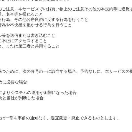
上のご注意、本サービスでのお買い物上のご注意その他の本規約等に違反
利益、名誉等を損ねること
ある行為、その他公序良俗に反する行為を行うこと
る行為や不快感を抱かせる行為を行うこと
ール等を送信または書き込むこと
ーに不正にアクセスすること
こと、または第三者と共用すること
に保つために、次の各号の一に該当する場合、予告なしに、本サービスの
めに必要な場合
どによりシステムの運用が困難になった場合
必要と当社が判断した場合
たは一部を事前の通知なく、適宜変更・廃止できるものとします。