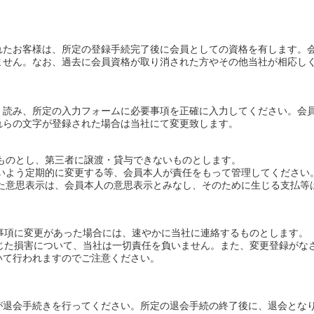
れたお客様は、所定の登録手続完了後に会員としての資格を有します。
ません。なお、過去に会員資格が取り消された方やその他当社が相応し
く読み、所定の入力フォームに必要事項を正確に入力してください。会
れらの文字が登録された場合は当社にて変更致します。
るものとし、第三者に譲渡・貸与できないものとします。
ないよう定期的に変更する等、会員本人が責任をもって管理してください
れた意思表示は、会員本人の意思表示とみなし、そのために生じる支払等
た事項に変更があった場合には、速やかに当社に連絡するものとします。
生じた損害について、当社は一切責任を負いません。また、変更登録がな
いて行われますのでご注意ください。
が退会手続きを行ってください。所定の退会手続の終了後に、退会とな